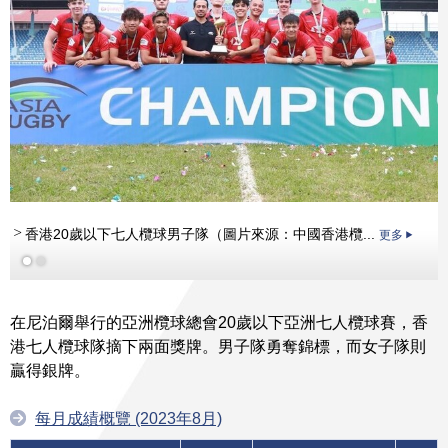
香港20歲以下七人欖球男子隊（圖片來源：中國香港欖...
更多
更多
在尼泊爾舉行的亞洲欖球總會20歲以下亞洲七人欖球賽，香
港七人欖球隊摘下兩面獎牌。男子隊勇奪錦標，而女子隊則
贏得銀牌。
每月成績概覽 (2023年8月)