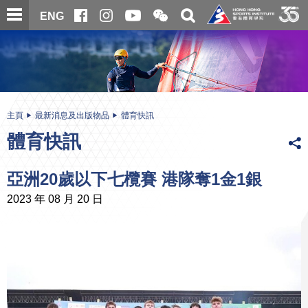
跳
開
開
ENG
至
合
關
微
主
主
搜
信
內
内
尋
二
容
容
維
碼
開
始
主頁
最新消息及出版物品
體育快訊
體育快訊
亞洲20歲以下七欖賽 港隊奪1金1銀
2023 年 08 月 20 日