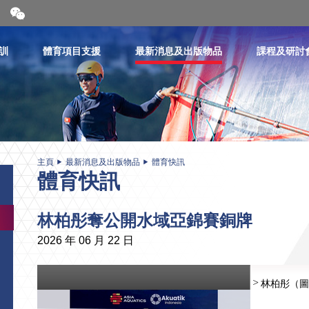
開
合
微
信
訓
體育項目支援
最新消息及出版物品
課程及研討
二
維
碼
主頁
最新消息及出版物品
體育快訊
體育快訊
林柏彤奪公開水域亞錦賽銅牌
2026 年 06 月 22 日
林柏彤（