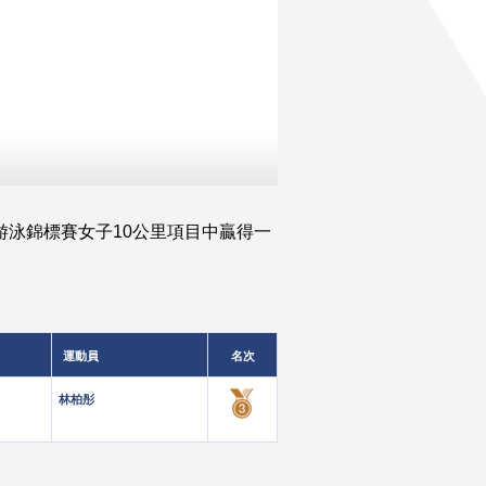
游泳錦標賽女子10公里項目中贏得一
運動員
名次
林柏彤