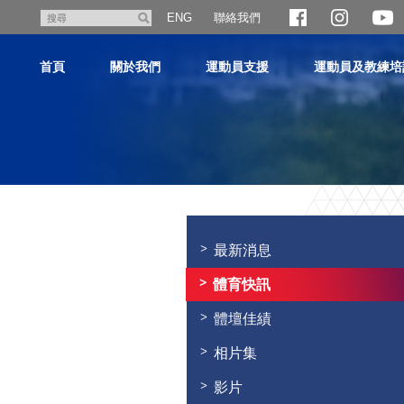
跳
聯絡我們
搜
ENG
至
尋
主
首頁
關於我們
運動員支援
運動員及教練培
內
容
主
内
容
最新消息
開
始
體育快訊
體壇佳績
相片集
影片