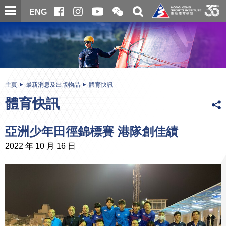
跳
開
開
ENG
至
合
關
微
主
主
搜
信
內
内
尋
二
容
容
維
碼
開
始
主頁
最新消息及出版物品
體育快訊
體育快訊
亞洲少年田徑錦標賽 港隊創佳績
2022 年 10 月 16 日