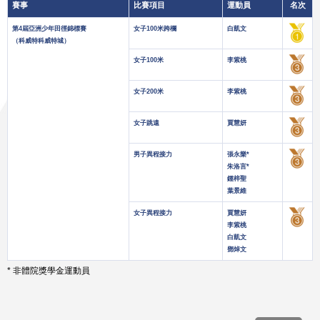
賽事
比賽項目
運動員
名次
第4屆亞洲少年田徑錦標賽
女子100米跨欄
白凱文
（科威特科威特城）
女子100米
李紫桃
女子200米
李紫桃
女子跳遠
賈慧妍
男子異程接力
張永樂*
朱洛言*
鍾梓聖
葉景維
女子異程接力
賈慧妍
李紫桃
白凱文
鄧焯文
* 非體院獎學金運動員