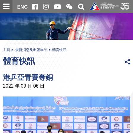
跳
開
開
ENG
至
合
關
微
主
主
搜
信
內
内
尋
二
容
容
維
碼
開
始
主頁
最新消息及出版物品
體育快訊
體育快訊
港乒亞青賽奪銅
2022 年 09 月 06 日