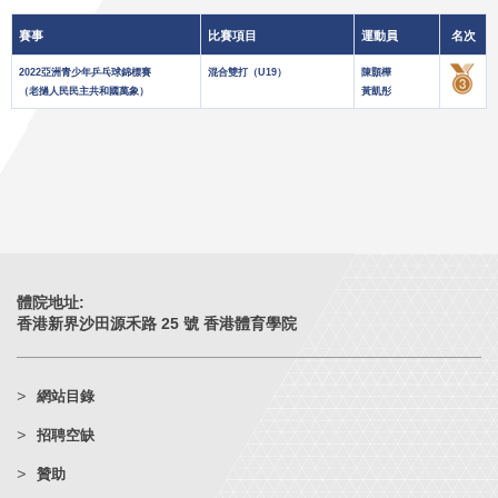
賽事
比賽項目
運動員
名次
2022亞洲青少年乒乓球錦標賽
混合雙打（U19）
陳顥樺
（老撾人民民主共和國萬象）
黃凱彤
體院地址:
香港新界沙田源禾路 25 號 香港體育學院
網站目錄
招聘空缺
贊助