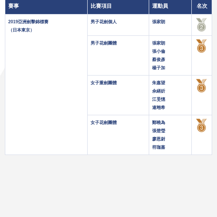
賽事
比賽項目
運動員
名次
2019亞洲劍擊錦標賽
男子花劍個人
張家朗
（日本東京）
男子花劍團體
張家朗
張小倫
蔡俊彥
楊子加
女子重劍團體
朱嘉望
佘繕妡
江旻憓
連翊希
女子花劍團體
鄭曉為
張楚瑩
廖恩尉
符珈嘉