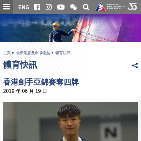
跳
開
開
ENG
至
合
關
微
主
主
搜
信
內
内
尋
二
容
容
維
碼
開
始
主頁
最新消息及出版物品
體育快訊
體育快訊
香港劍手亞錦賽奪四牌
2019 年 06 月 19 日