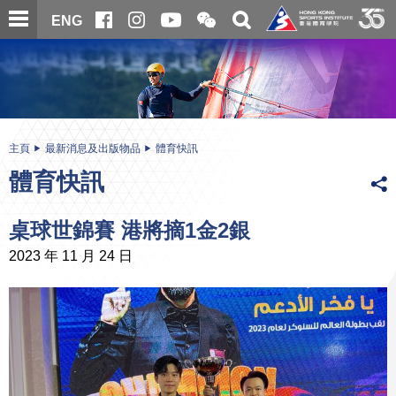
跳
開
開
ENG
至
合
關
微
主
主
搜
信
內
内
尋
二
容
容
維
碼
開
始
主頁
最新消息及出版物品
體育快訊
體育快訊
桌球世錦賽 港將摘1金2銀
2023 年 11 月 24 日