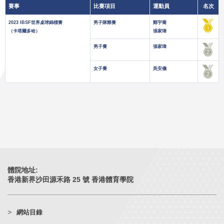
賽事
比賽項目
運動員
名次
2023 IBSF世界桌球錦標賽
男子隊際賽
鄭宇喬
（卡塔爾多哈）
張家瑋
男子賽
張家瑋
女子賽
吳安儀
體院地址:
香港新界沙田源禾路 25 號 香港體育學院
網站目錄