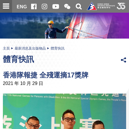
跳
開
開
ENG
至
合
關
微
主
主
搜
信
內
内
尋
二
容
容
維
碼
開
始
主頁
最新消息及出版物品
體育快訊
體育快訊
香港隊報捷 全殘運摘17獎牌
2021 年 10 月 29 日