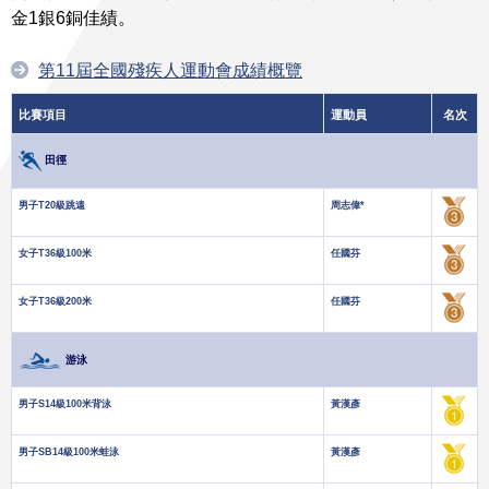
金1銀6銅佳績。
第11屆全國殘疾人運動會成績概覽
比賽項目
運動員
名次
田徑
男子T20級跳遠
周志偉*
女子T36級100米
任國芬
女子T36級200米
任國芬
游泳
男子S14級100米背泳
黃漢彥
男子SB14級100米蛙泳
黃漢彥