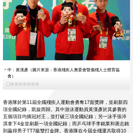
中：黃漢彥（圖片來源：香港殘疾人奧委會暨傷殘人士體育協
更多
更多
會）
香港隊於第11屆全國殘疾人運動會勇奪17面獎牌，並刷新四
項全國紀錄，凱旋而歸。其中游泳運動員黃漢彥於其參賽的
五個項目均摘冠封王，並打破三項全國紀錄；另一泳手張淬
淇拿下4金並刷新一項全國紀錄；而乒乓球手李銘業和唐志銘
則贏得男子TT7級雙打金牌。香港隊在今屆全殘運共取得10