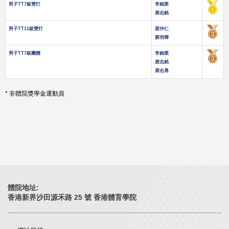
男子TT7級雙打
李銘業
唐志銘
男子TT11級雙打
梁仲仁
蔡明輝
男子TT7級團體
李銘業
唐志銘
唐志勇
* 非體院獎學金運動員
體院地址:
香港新界沙田源禾路 25 號 香港體育學院