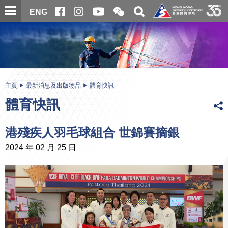
跳
開
開
ENG
至
合
關
微
主
主
搜
信
內
内
尋
二
容
容
維
碼
開
始
主頁
最新消息及出版物品
體育快訊
體育快訊
港殘疾人羽毛球組合 世錦賽摘銀
2024 年 02 月 25 日