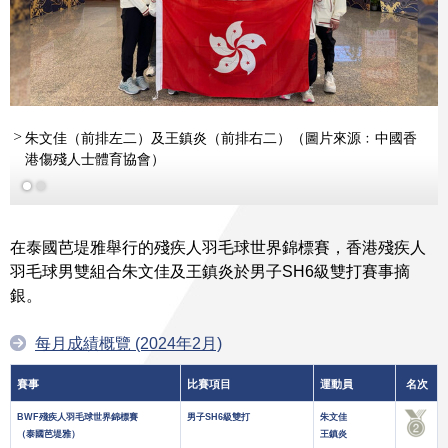
朱文佳（前排左二）及王鎮炎（前排右二）（圖片來源﹕中國香
港傷殘人士體育協會）
在泰國芭堤雅舉行的殘疾人羽毛球世界錦標賽，香港殘疾人
羽毛球男雙組合朱文佳及王鎮炎於男子SH6級雙打賽事摘
銀。
每月成績概覽 (2024年2月)
賽事
比賽項目
運動員
名次
BWF殘疾人羽毛球世界錦標賽
男子SH6級雙打
朱文佳
（泰國芭堤雅）
王鎮炎