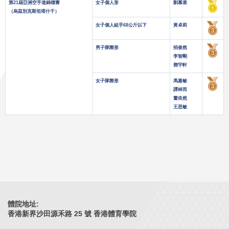
第21屆亞洲空手道錦標賽
女子個人形
劉慕裳
（烏茲別克斯坦塔什干）
女子個人組手68公斤以下
黃卓莉
男子隊際形
招俊然
李智剛
鄧宇軒
女子隊際形
馬嘉敏
譚棹而
董依然
王思敏
體院地址:
香港新界沙田源禾路 25 號 香港體育學院