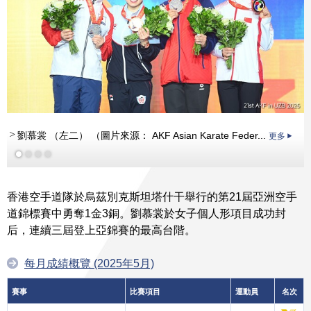
劉慕裳 （左二） （圖片來源： AKF Asian Karate Feder...
更多
更多
香港空手道隊於烏茲別克斯坦塔什干舉行的第21屆亞洲空手
道錦標賽中勇奪1金3銅。劉慕裳於女子個人形項目成功封
后，連續三屆登上亞錦賽的最高台階。
每月成績概覽 (2025年5月)
賽事
比賽項目
運動員
名次