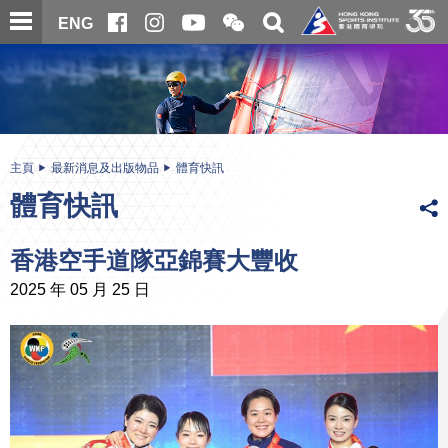
跳
開
開
ENG
至
合
關
微
主
主
搜
信
內
内
尋
二
容
容
維
碼
開
始
主頁
最新消息及出版物品
體育快訊
體育快訊
香港空手道隊亞錦賽大豐收
2025 年 05 月 25 日