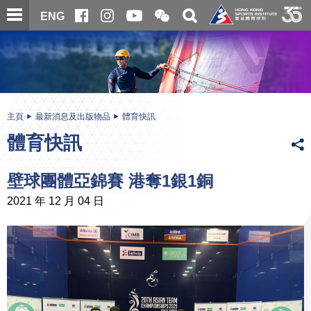
跳
開
開
ENG
至
合
關
微
主
主
搜
信
內
内
尋
二
容
容
維
碼
開
始
主頁
最新消息及出版物品
體育快訊
體育快訊
壁球團體亞錦賽 港奪1銀1銅
2021 年 12 月 04 日