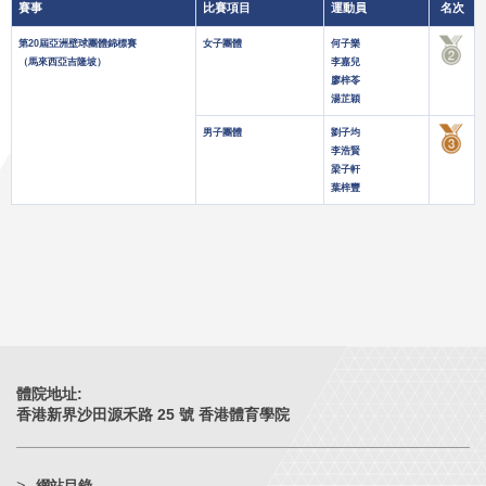
賽事
比賽項目
運動員
名次
第20屆亞洲壁球團體錦標賽
女子團體
何子樂
（馬來西亞吉隆坡）
李嘉兒
廖梓苓
湯芷穎
男子團體
劉子均
李浩賢
梁子軒
葉梓豐
體院地址:
香港新界沙田源禾路 25 號 香港體育學院
網站目錄