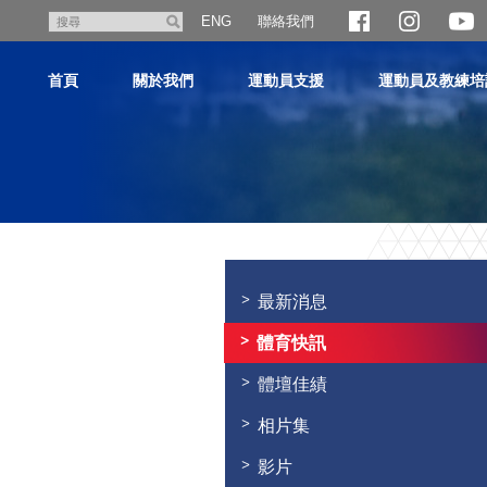
跳
聯絡我們
搜
ENG
至
尋
主
首頁
關於我們
運動員支援
運動員及教練培
內
容
主
内
容
最新消息
開
始
體育快訊
體壇佳績
相片集
影片