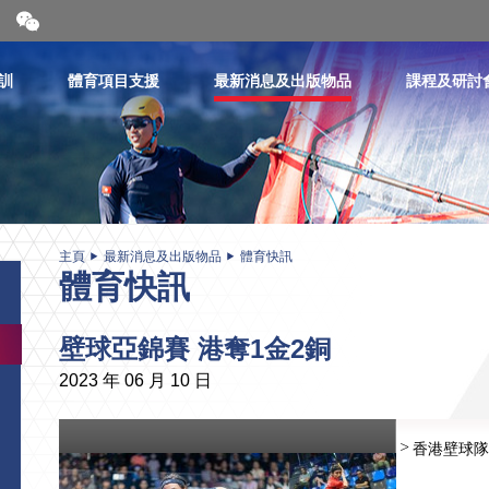
開
合
微
信
訓
體育項目支援
最新消息及出版物品
課程及研討
二
維
碼
主頁
最新消息及出版物品
體育快訊
體育快訊
壁球亞錦賽 港奪1金2銅
2023 年 06 月 10 日
香港壁球隊