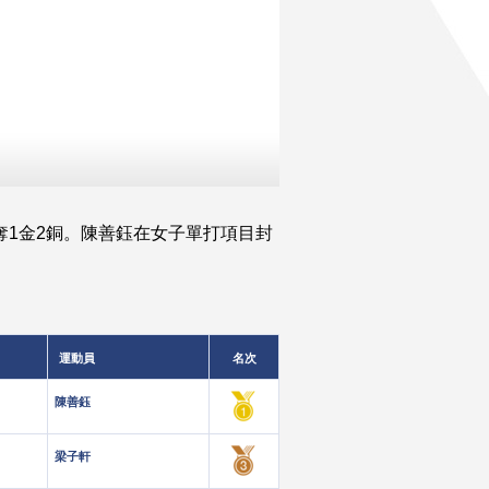
奪1金2銅。陳善鈺在女子單打項目封
。
運動員
名次
陳善鈺
梁子軒