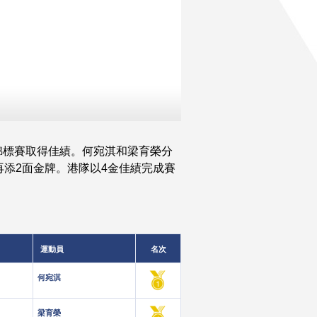
洋洲錦標賽取得佳績。何宛淇和梁育榮分
再添2面金牌。港隊以4金佳績完成賽
運動員
名次
何宛淇
梁育榮