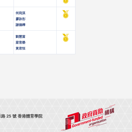
何宛淇
廖詠彤
謝德樺
劉慧茵
梁育榮
黃君恒
 25 號 香港體育學院