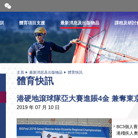
開
合
微
信
訓
體育項目支援
最新消息及出版物品
課程及研討
二
維
碼
主頁
最新消息及出版物品
體育快訊
體育快訊
港硬地滾球隊亞大賽進賬4金 兼奪東
2019 年 07 月 10 日
BC3個人
港殘疾人奧