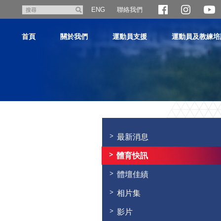
跳
聯絡我們
搜
ENG
至
尋
主
首頁
關於我們
運動員支援
運動員及教練培
內
容
主
内
容
最新消息
開
始
體育快訊
體壇佳績
相片集
影片