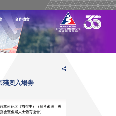
會
合作機會
京殘奧入場劵
賽冠軍何宛淇（前排中）（圖片來源：香
委會暨傷殘人士體育協會）