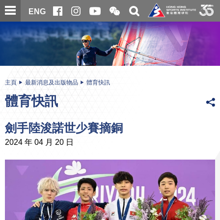
跳
開
開
ENG
至
合
關
微
主
主
搜
信
內
内
尋
二
容
容
維
碼
開
始
主頁
最新消息及出版物品
體育快訊
體育快訊
劍手陸浚諾世少賽摘銅
2024 年 04 月 20 日