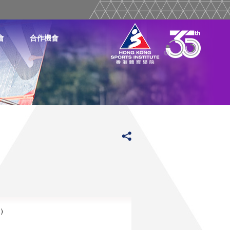
會
合作機會
）