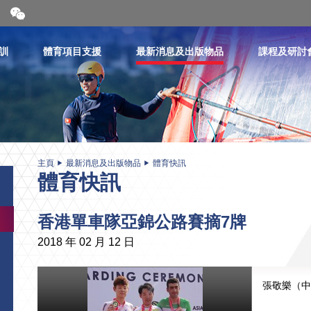
開
合
微
信
訓
體育項目支援
最新消息及出版物品
課程及研討
二
維
碼
主頁
最新消息及出版物品
體育快訊
體育快訊
香港單車隊亞錦公路賽摘7牌
2018 年 02 月 12 日
張敬樂（中