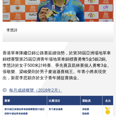
李慧詩
香港單車隊繼亞錦公路賽延續強勢，於第38屆亞洲場地單車
錦標賽暨第25屆亞洲青年場地單車錦標賽勇奪5金5銀2銅。
李慧詩於女子500米計時賽、爭先賽及凱林賽個人勇奪3金。
張敬樂、梁峻榮則於男子麥迪遜賽稱王。年青小將表現突
出，新星李思穎亦於女子青年捕捉賽摘金。
每月成績概覽（2018年2月）
賽事
比賽項目
運動員
名次
第38屆亞洲場地單車錦標賽暨第25屆亞
男子麥迪遜賽
張敬樂
洲青年場地單車錦標賽
梁峻榮