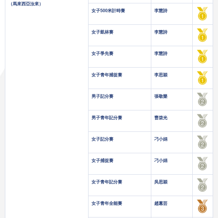
（馬來西亞汝來）
女子500米計時賽
李慧詩
女子凱林賽
李慧詩
女子爭先賽
李慧詩
女子青年捕捉賽
李思穎
男子記分賽
張敬樂
男子青年記分賽
曹棨光
女子記分賽
刁小娟
女子捕捉賽
刁小娟
女子青年記分賽
吳思穎
女子青年全能賽
趙蕙芸