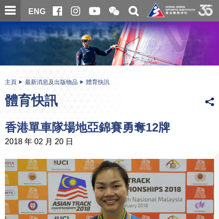
跳
開
開
ENG
至
合
關
微
主
主
搜
信
內
内
尋
二
容
容
維
碼
開
始
主頁
最新消息及出版物品
體育快訊
體育快訊
香港單車隊場地亞錦賽勇奪12牌
2018 年 02 月 20 日