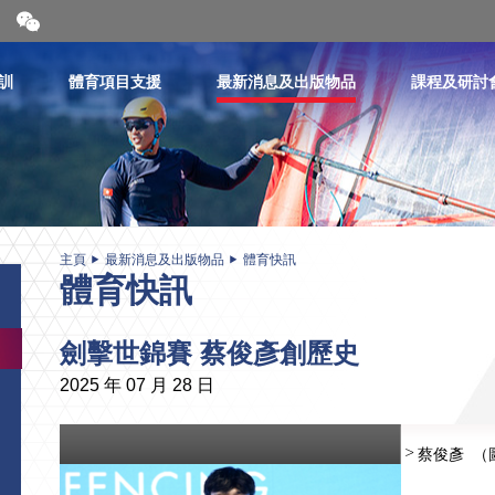
開
合
微
信
訓
體育項目支援
最新消息及出版物品
課程及研討
二
維
碼
主頁
最新消息及出版物品
體育快訊
體育快訊
劍擊世錦賽 蔡俊彥創歷史
2025 年 07 月 28 日
蔡俊彥 （