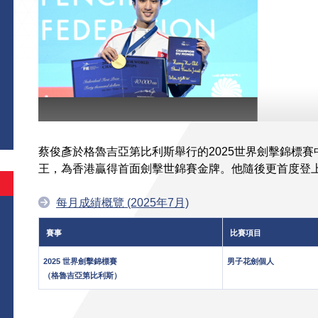
蔡俊彥於格魯吉亞第比利斯舉行的2025世界劍擊錦標
王，為香港贏得首面劍擊世錦賽金牌。他隨後更首度登
每月成績概覽 (2025年7月)
賽事
比賽項目
2025 世界劍擊錦標賽
男子花劍個人
（格魯吉亞第比利斯）