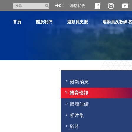
跳
聯絡我們
搜
ENG
至
尋
主
首頁
關於我們
運動員支援
運動員及教練培
內
容
主
内
容
最新消息
開
始
體育快訊
體壇佳績
相片集
影片