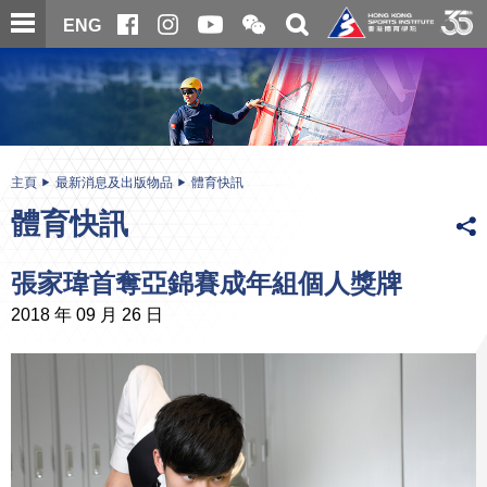
跳
開
開
ENG
至
合
關
微
主
主
搜
信
內
内
尋
二
容
容
維
碼
開
始
主頁
最新消息及出版物品
體育快訊
體育快訊
張家瑋首奪亞錦賽成年組個人獎牌
2018 年 09 月 26 日