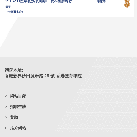
2018 ACBS亞洲6個紅球及隊際錦
英式6個紅球單打
張家瑋
標賽
（卡塔爾多哈）
體院地址:
香港新界沙田源禾路 25 號 香港體育學院
網站目錄
招聘空缺
贊助
推介網站