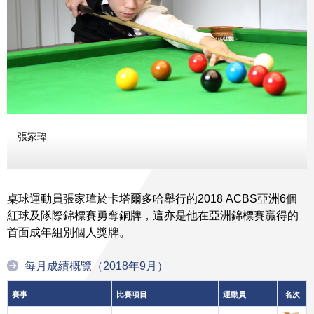
張家瑋
桌球運動員張家瑋於卡塔爾多哈舉行的2018 ACBS亞洲6個
紅球及隊際錦標賽勇奪銅牌，這亦是他在亞洲錦標賽贏得的
首面成年組別個人獎牌。
每月成績概覽（2018年9月）
賽事
比賽項目
運動員
名次