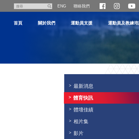
跳
聯絡我們
搜
ENG
至
尋
主
首頁
關於我們
運動員支援
運動員及教練培
內
容
主
内
容
最新消息
開
始
體育快訊
體壇佳績
相片集
影片