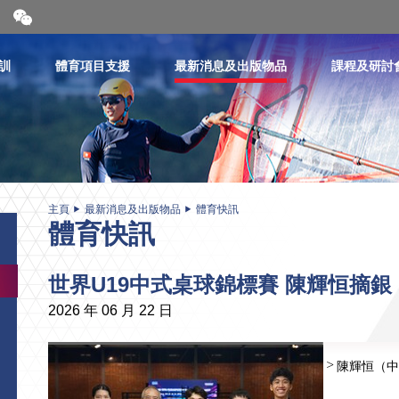
開
合
微
信
訓
體育項目支援
最新消息及出版物品
課程及研討
二
維
碼
主頁
最新消息及出版物品
體育快訊
體育快訊
世界U19中式桌球錦標賽 陳輝恒摘銀
2026 年 06 月 22 日
陳輝恒（中