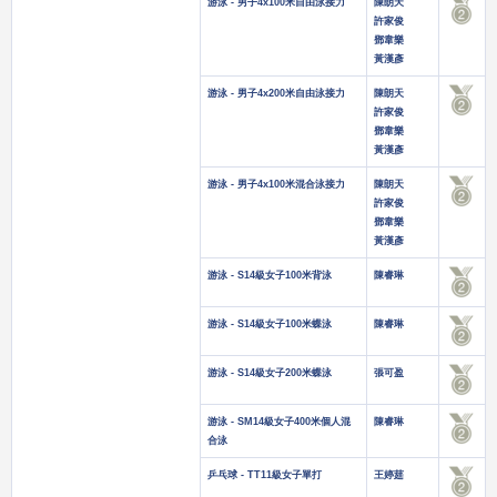
游泳 - 男子4x100米自由泳接力
陳朗天
許家俊
鄧韋樂
黃漢彥
游泳 - 男子4x200米自由泳接力
陳朗天
許家俊
鄧韋樂
黃漢彥
游泳 - 男子4x100米混合泳接力
陳朗天
許家俊
鄧韋樂
黃漢彥
游泳 - S14級女子100米背泳
陳睿琳
游泳 - S14級女子100米蝶泳
陳睿琳
游泳 - S14級女子200米蝶泳
張可盈
游泳 - SM14級女子400米個人混
陳睿琳
合泳
乒乓球 - TT11級女子單打
王婷莛