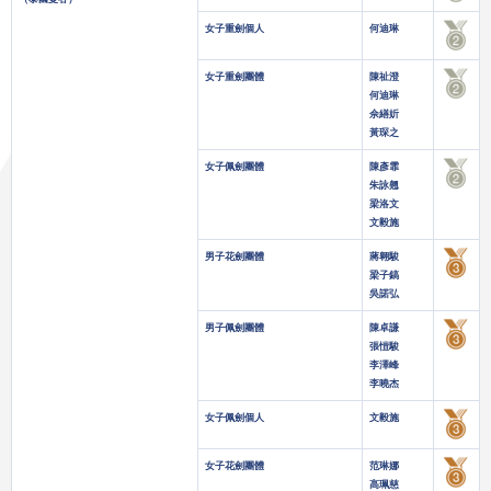
女子重劍個人
何迪琳
女子重劍團體
陳祉澄
何迪琳
佘繕妡
黃琛之
女子佩劍團體
陳彥霏
朱詠翹
梁洛文
文毅施
男子花劍團體
蔣翱駿
梁子鎬
吳諾弘
男子佩劍團體
陳卓謙
張愷駿
李澤峰
李曉杰
女子佩劍個人
文毅施
女子花劍團體
范琳娜
高珮慈