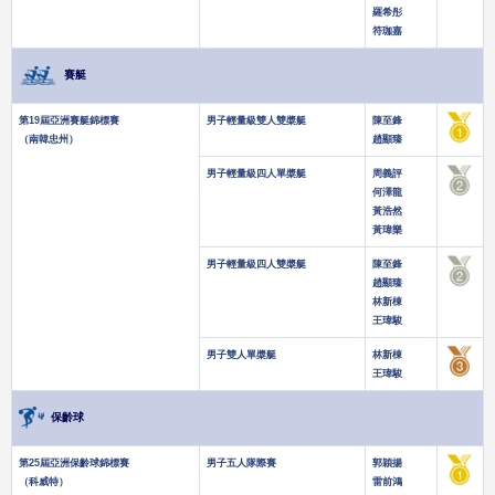
羅希彤
符珈嘉
賽艇
第19屆亞洲賽艇錦標賽
男子輕量級雙人雙槳艇
陳至鋒
（南韓忠州）
趙顯臻
男子輕量級四人單槳艇
周義評
何澤龍
黃浩然
黃瑋樂
男子輕量級四人雙槳艇
陳至鋒
趙顯臻
林新棟
王瑋駿
男子雙人單槳艇
林新棟
王瑋駿
保齡球
第25屆亞洲保齡球錦標賽
男子五人隊際賽
郭穎揚
（科威特）
雷前鴻