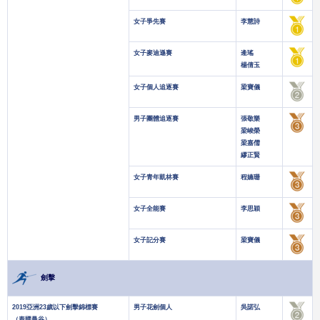
女子爭先賽
李慧詩
女子麥迪遜賽
逄瑤
楊倩玉
女子個人追逐賽
梁寶儀
男子團體追逐賽
張敬樂
梁峻榮
梁嘉儒
繆正賢
女子青年凱林賽
程嬿珊
女子全能賽
李思穎
女子記分賽
梁寶儀
劍擊
2019亞洲23歲以下劍擊錦標賽
男子花劍個人
吳諾弘
（泰國曼谷）