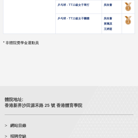
乒乓球 - TT11級女子單打
吳玫薈
乒乓球 - TT11級女子團體
吳玫薈
黃珮淇
王婷莛
* 非體院獎學金運動員
體院地址:
香港新界沙田源禾路 25 號 香港體育學院
網站目錄
招聘空缺