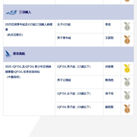
三項鐵人
2025亞洲青年組及U23組三項鐵人錦標
女子U23組
韋禔
賽
（約旦亞喀巴）
男子青年組
王諾熙
滑浪風帆
2025 iQFOiL及iQFOiL青少年亞洲錦
iQFOiL男子組（17歲以下）
何焌喬
標賽暨iQFOiL世界杯深圳站
（中國深圳）
男子公開組
鄭清然
iQFOiL女子組（19歲以下）
張子悅
iQFOiL男子組（19歲以下）
蘇朗賢