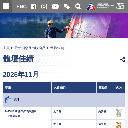
跳
開
開
ENG
至
合
關
微
主
主
搜
信
內
内
尋
二
容
容
維
碼
開
始
主頁
最新消息及出版物品
體壇佳績
體壇佳績
2025年11月
賽事
比賽項目
運動員
名次
桌球
2025 IBSF世界桌球錦標賽
女子賽
吳安儀
（卡塔爾多哈）
女子賽
蘇文欣