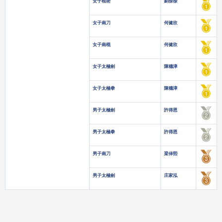
女子棍術
劉徐徐
女子南刀
何健欣
女子南棍
何健欣
女子太極劍
陳穗津
女子太極拳
陳穗津
男子太極劍
許得恩
男子太極拳
許得恩
男子南刀
梁倬熙
男子太極劍
庄家泓