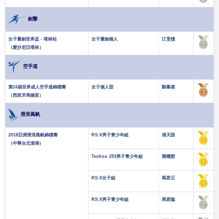
劍擊
女子重劍世界盃 - 塔林站
女子重劍個人
江旻憓
（愛沙尼亞塔林）
空手道
第24屆世界成人空手道錦標賽
女子個人型
劉慕裳
（西班牙馬德里）
滑浪風帆
2018亞洲滑浪風帆錦標賽
RS:X男子青少年組
張天語
（中華台北澎湖）
Techno 293男子青少年組
鄧熾塱
RS:X女子組
馬君正
RS:X男子青少年組
馬君臨