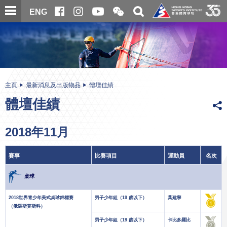
跳
開
開
ENG
至
合
關
微
主
主
搜
信
內
内
尋
二
容
容
維
碼
開
始
主頁
最新消息及出版物品
體壇佳績
體壇佳績
2018年11月
賽事
比賽項目
運動員
名次
桌球
2018世界青少年美式桌球錦標賽
男子少年組（19 歲以下）
葉建寧
（俄羅斯莫斯科）
男子少年組（19 歲以下）
卡比多羅比