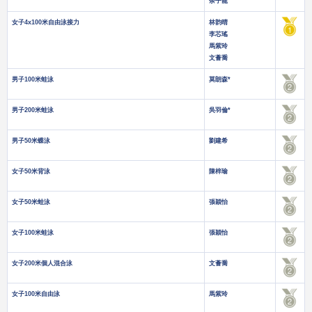
余子龍
女子4x100米自由泳接力
林韵晴
李芯瑤
馬紫玲
文薈喬
男子100米蛙泳
莫朗森*
男子200米蛙泳
吳羽倫*
男子50米蝶泳
劉建希
女子50米背泳
陳梓瑜
女子50米蛙泳
張穎怡
女子100米蛙泳
張穎怡
女子200米個人混合泳
文薈喬
女子100米自由泳
馬紫玲