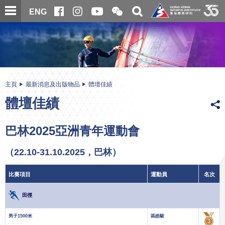
跳
開
開
ENG
至
合
關
微
主
主
搜
信
內
内
尋
二
容
容
維
碼
開
始
主頁
最新消息及出版物品
體壇佳績
體壇佳績
巴林2025亞洲青年運動會
（22.10-31.10.2025，巴林）
比賽項目
運動員
名次
田徑
男子1500米
區皓駿