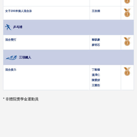
女子200米個人混合泳
王欣桐
乒乓球
混合雙打
黎騏豪
麥明芯
三項鐵人
混合接力
丁毅臻
溫澤仁
陳愛妍
王樂彤
* 非體院獎學金運動員