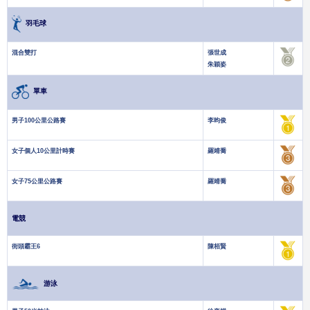
羽毛球
混合雙打
張世成
朱穎姿
單車
男子100公里公路賽
李昀俊
女子個人10公里計時賽
羅靖喬
女子75公里公路賽
羅靖喬
電競
街頭霸王6
陳栢賢
游泳