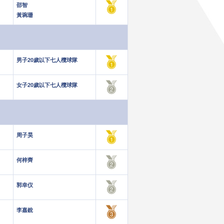
邵智
黃琬珊
男子20歲以下七人欖球隊
女子20歲以下七人欖球隊
周子昊
何梓齊
郭幸仪
李嘉銳