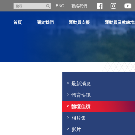
跳
聯絡我們
搜
ENG
至
尋
主
首頁
關於我們
運動員支援
運動員及教練培
內
容
主
内
容
最新消息
開
始
體育快訊
體壇佳績
相片集
影片