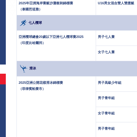
2025年亞洲海岸賽艇沙灘衝刺錦標賽
U16男女混合雙人雙槳艇
（泰國芭堤雅）
七人欖球
亞洲欖球總會20歲以下亞洲七人欖球賽2025
男子七人賽
（印度比哈爾邦）
女子七人賽
滑冰
2025亞洲公開花樣滑冰錦標賽
男子高級少年組
（菲律賓帕賽市）
男子青年組
女子青年組
男子青年組