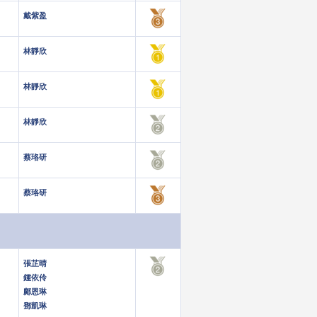
戴紫盈
林靜欣
林靜欣
林靜欣
蔡珞研
蔡珞研
張芷晴
鍾依伶
鄺恩琳
鄧凱琳