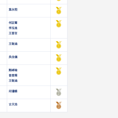
葉永熙
何証騫
李泓進
王晉言
王敬涵
吳佳儀
鄭絺瑜
曾楚喬
王敬涵
邱瀟蝶
古天浩