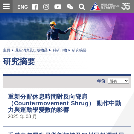
跳
開
開
ENG
至
合
關
微
主
主
搜
信
內
内
尋
二
容
容
維
碼
開
始
主頁
最新消息及出版物品
科研刊物
研究摘要
研究摘要
年份
重新分配休息時間對反向聳肩
（Countermovement Shrug） 動作中動
力與運動學變數的影響
2025 年 03 月