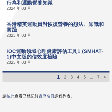
行為和運動營養知識
2024 年 03 月
香港精英運動員對恢復營養的想法、知識和
實踐
2023 年 03 月
IOC運動領域心理健康評估工具1 (SMHAT-
1)中文版的信效度檢驗
2023 年 03 月
1
2
3
4
5
...
7
>
請
按此
查看已登記於
資歷名冊
課程列表。