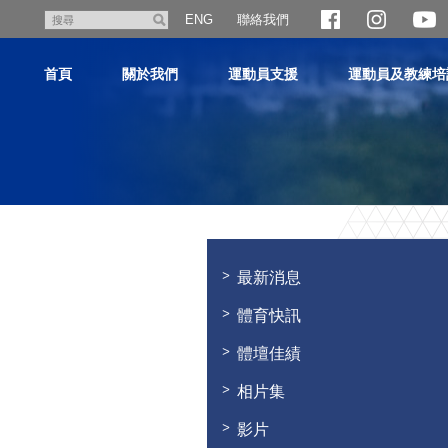
跳
聯絡我們
搜
ENG
至
尋
主
首頁
關於我們
運動員支援
運動員及教練培
內
容
主
内
容
最新消息
開
始
體育快訊
體壇佳績
相片集
影片