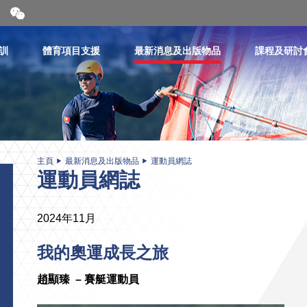
開
合
微
信
訓
體育項目支援
最新消息及出版物品
課程及研討
二
維
碼
主頁
最新消息及出版物品
運動員網誌
運動員網誌
2024年11月
我的奧運成長之旅
趙顯臻
–
賽艇運動員