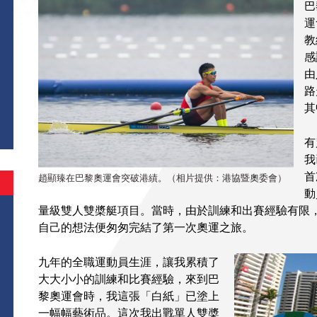
巴
運
教
感
由
路
其
有
我
首
趙顯臻在巴黎奧運會突破港績。（相片提供：港協暨奧委會）
動
量級雙人雙槳艇項目。當時，由於訓練和出賽經驗有限
自己的想法便匆匆完結了第一次奧運之旅。
九年的全職運動員生涯，讓我累積了
大大小小的訓練和比賽經驗，來到巴
黎奧運會時，我這張「白紙」已塗上
一幅幅藝術品。這次我出戰單人雙槳