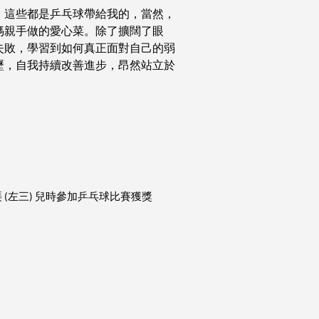
，這些都是乒乓球帶給我的，當然，
媽親手做的愛心菜。除了擴闊了眼
失敗，學習到如何真正面對自己的弱
歷，自我持續改善進步，昂然站立於
琹
左三
兒時參加乒乓球比賽獲獎
(
)