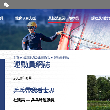
開
合
微
信
訓
體育項目支援
最新消息及出版物品
課程及研討
二
維
碼
主頁
最新消息及出版物品
運動員網誌
運動員網誌
2018年8月
乒乓帶我看世界
杜凱琹 — 乒乓球運動員