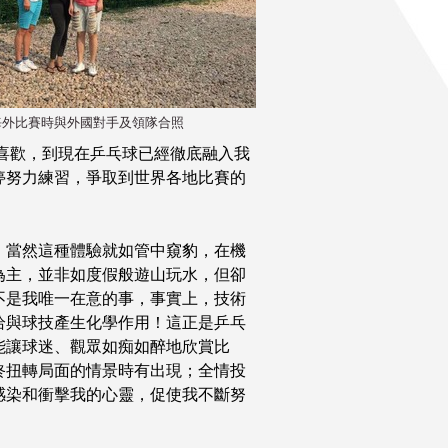
到海外比賽時與外國對手及領隊合照
喜歡，到現在乒乓球已經徹底融入我
停努力練習，爭取到世界各地比賽的
，當然這種體驗就如管中窺豹，在機
為主，並非如度假般遊山玩水，但卻
不是我唯一在意的事，事實上，技術
恰與球技產生化學作用！這正是乒乓
能讓球迷、觀眾如痴如醉地欣賞比
終扭轉局面的情景時有出現；全情投
感染和衝擊我的心靈，促使我不斷努