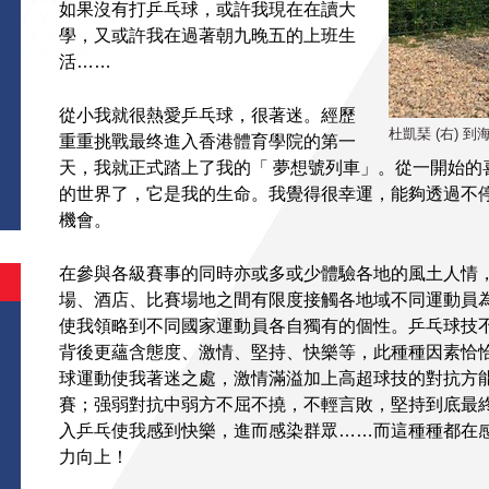
如果沒有打乒乓球，或許我現在在讀大
學，又或許我在過著朝九晚五的上班生
活……
從小我就很熱愛乒乓球，很著迷。經歷
杜凱琹 (右) 
重重挑戰最终進入香港體育學院的第一
天，我就正式踏上了我的「 夢想號列車」。從一開始的
的世界了，它是我的生命。我覺得很幸運，能夠透過不
機會。
在參與各級賽事的同時亦或多或少體驗各地的風土人情
場、酒店、比賽場地之間有限度接觸各地域不同運動員
使我領略到不同國家運動員各自獨有的個性。乒乓球技
背後更蘊含態度、激情、堅持、快樂等，此種種因素恰
球運動使我著迷之處，激情滿溢加上高超球技的對抗方
賽；强弱對抗中弱方不屈不撓，不輕言敗，堅持到底最
入乒乓使我感到快樂，進而感染群眾……而這種種都在
力向上！