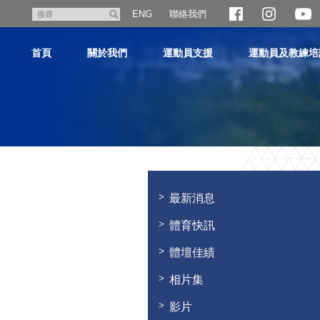
跳
聯絡我們
搜
ENG
至
尋
主
首頁
關於我們
運動員支援
運動員及教練培
內
容
主
内
容
最新消息
開
始
體育快訊
體壇佳績
相片集
影片