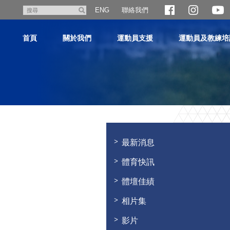
跳
聯絡我們
搜
ENG
至
尋
主
首頁
關於我們
運動員支援
運動員及教練培
內
容
主
内
容
最新消息
開
始
體育快訊
體壇佳績
相片集
影片