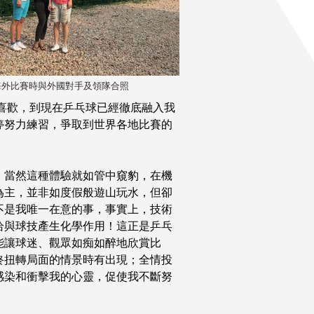
到海外比賽時與外國對手及領隊合照
喜歡，到現在乒乓球已經徹底融入我
停努力練習，爭取到世界各地比賽的
，當然這種體驗就如管中窺豹，在機
為主，並非如度假般遊山玩水，但卻
不是我唯一在意的事，事實上，技術
恰與球技產生化學作用！這正是乒乓
能讓球迷、觀眾如痴如醉地欣賞比
終扭轉局面的情景時有出現；全情投
感染和衝擊我的心靈，促使我不斷努