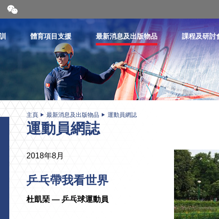
開
合
微
信
訓
體育項目支援
最新消息及出版物品
課程及研討
二
維
碼
主頁
最新消息及出版物品
運動員網誌
運動員網誌
2018年8月
乒乓帶我看世界
杜凱琹 — 乒乓球運動員