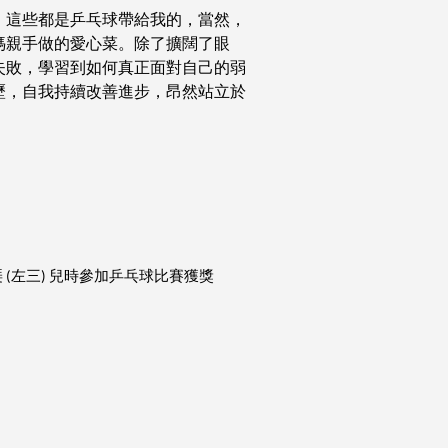
，這些都是乒乓球帶給我的，當然，
媽親手做的愛心菜。除了擴闊了眼
失敗，學習到如何真正面對自己的弱
歷，自我持續改善進步，昂然站立於
琹
左三
兒時參加乒乓球比賽獲獎
(
)