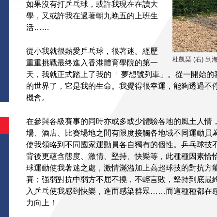
如果沒有打乒乓球，或許我現在在讀大
學，又或許我在過著朝九晚五的上班生
活……
從小我就很熱愛乒乓球，很著迷。經歷
杜凱琹 (右) 
重重挑戰最终進入香港體育學院的第一
天，我就正式踏上了我的「 夢想號列車」。從一開始的
的世界了，它是我的生命。我覺得很幸運，能夠透過不
機會。
在參與各級賽事的同時亦或多或少體驗各地的風土人情
場、酒店、比賽場地之間有限度接觸各地域不同運動員
使我領略到不同國家運動員各自獨有的個性。乒乓球技
背後更蘊含態度、激情、堅持、快樂等，此種種因素恰
球運動使我著迷之處，激情滿溢加上高超球技的對抗方
賽；强弱對抗中弱方不屈不撓，不輕言敗，堅持到底最
入乒乓使我感到快樂，進而感染群眾……而這種種都在
力向上！