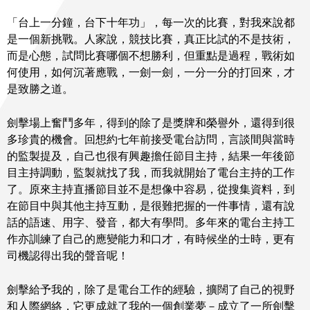
「台上一分鐘，台下十年功」，每一次的比賽，對我來說都
是一個新挑戰。人家說，競技比賽，真正比試的不是技術，
而是心態，試問比賽哪個不想勝利，但重點是過程，戰術如
何使用，如何沉著應戰，一劍一劍，一分一分的打回來，才
是致勝之道。
劍擊場上奮鬥多年，得到的除了是獎牌和榮譽外，還得到很
多珍貴的機會。回想約七年前接受電台訪問，言談間與當時
的監製提及，自己也很有興趣擔任節目主持，結果一年後節
目主持調動，監製就找了我，而我就開始了電台主持的工作
了。原來主持直播節目並不是想像中容易，從搜集資料，到
在節目中與其他主持互動，是很難把握的一件事情，還有說
話的語速、用字、發音，都大有學問。多年來的電台主持工
作亦訓練了自己的應變能力和口才，有時候坐的士時，更有
司機認得出我的聲音呢！
劍擊給予我的，除了是電台工作的經驗，擴闊了自己的視野
和人際網絡，它更成就了我的一個創業夢－成立了一所劍擊