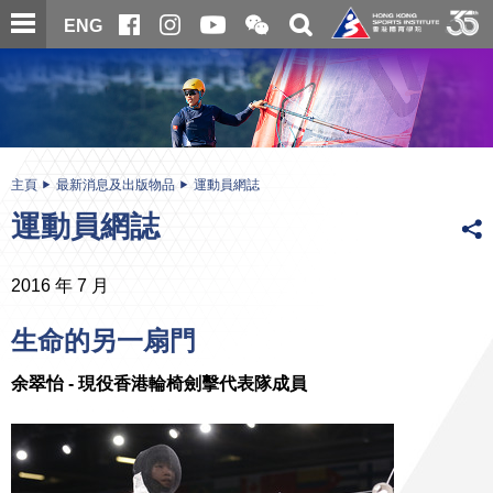
跳
開
開
ENG
至
合
關
微
主
主
搜
信
內
内
尋
二
容
容
維
碼
開
始
主頁
最新消息及出版物品
運動員網誌
運動員網誌
2016 年 7 月
生命的另一扇門
余翠怡 - 現役香港輪椅劍擊代表隊成員