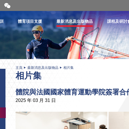
開
合
微
信
訓
體育項目支援
最新消息及出版物品
課程及研討
二
維
碼
主頁
最新消息及出版物品
相片集
相片集
體院與法國國家體育運動學院簽署合
2025 年 03 月 31 日