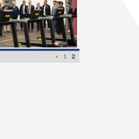
2
<
1