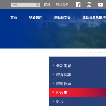
跳
聯絡我們
搜
ENG
至
尋
主
首頁
關於我們
運動員支援
運動員及教練培
內
容
主
内
容
最新消息
開
始
體育快訊
體壇佳績
相片集
影片