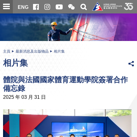
跳
開
開
ENG
至
合
關
微
主
主
搜
信
內
内
尋
二
容
容
維
碼
開
始
主頁
最新消息及出版物品
相片集
相片集
體院與法國國家體育運動學院簽署合作
備忘錄
2025 年 03 月 31 日