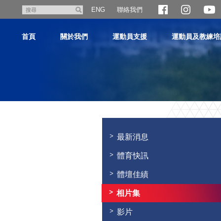
跳
聯絡我們
搜
ENG
至
尋
主
首頁
關於我們
運動員支援
運動員及教練培
內
容
主
内
容
最新消息
開
始
體育快訊
體壇佳績
相片集
影片