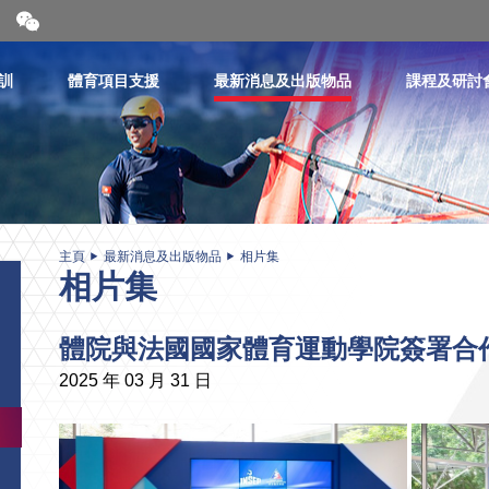
開
合
微
信
訓
體育項目支援
最新消息及出版物品
課程及研討
二
維
碼
主頁
最新消息及出版物品
相片集
相片集
體院與法國國家體育運動學院簽署合
2025 年 03 月 31 日