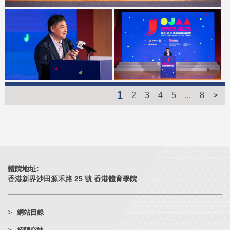
1
2
3
4
5
...
8
>
體院地址:
香港新界沙田源禾路 25 號 香港體育學院
網站目錄