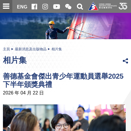
跳
開
開
ENG
至
合
關
微
主
主
搜
信
內
内
尋
二
容
容
維
碼
開
始
主頁
最新消息及出版物品
相片集
相片集
善德基金會傑出青少年運動員選舉2025
下半年頒獎典禮
2026 年 04 月 22 日