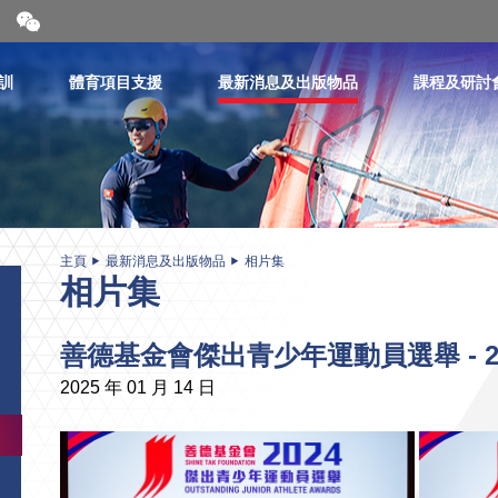
開
合
微
信
訓
體育項目支援
最新消息及出版物品
課程及研討
二
維
碼
主頁
最新消息及出版物品
相片集
相片集
善德基金會傑出青少年運動員選舉 - 2
2025 年 01 月 14 日