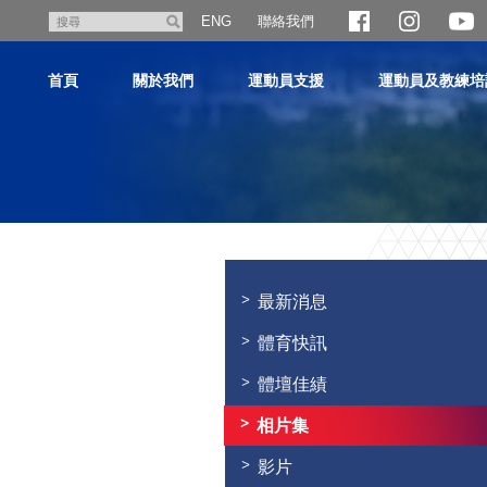
跳
聯絡我們
搜
ENG
至
尋
主
首頁
關於我們
運動員支援
運動員及教練培
內
容
主
内
容
最新消息
開
始
體育快訊
體壇佳績
相片集
影片