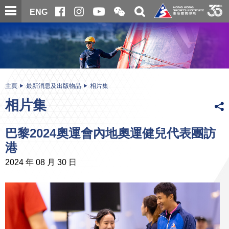
跳
開
開
ENG
至
合
關
微
主
主
搜
信
內
内
尋
二
容
容
維
碼
開
始
主頁
最新消息及出版物品
相片集
相片集
巴黎2024奧運會內地奧運健兒代表團訪
港
2024 年 08 月 30 日