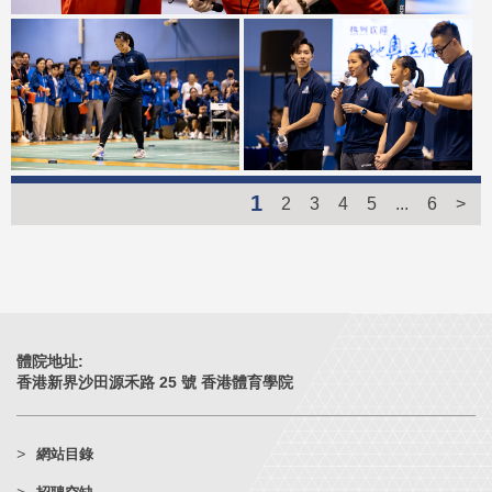
1
2
3
4
5
...
6
>
體院地址:
香港新界沙田源禾路 25 號 香港體育學院
網站目錄