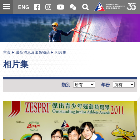
跳
開
開
ENG
至
合
關
微
主
主
搜
信
內
内
尋
二
容
容
維
碼
開
始
主頁
最新消息及出版物品
相片集
相片集
類別
年份