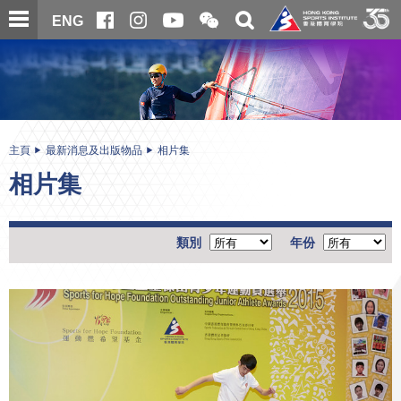
跳
開
開
ENG
至
合
關
微
主
主
搜
信
內
内
尋
二
容
容
維
碼
開
始
主頁
最新消息及出版物品
相片集
相片集
類別
年份