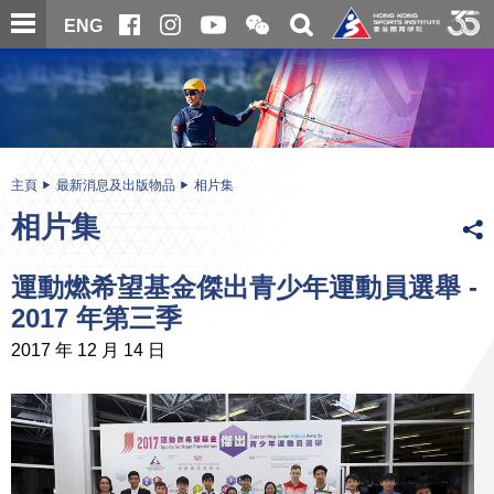
跳
開
開
ENG
至
合
關
微
主
主
搜
信
內
内
尋
二
容
容
維
碼
開
始
主頁
最新消息及出版物品
相片集
相片集
運動燃希望基金傑出青少年運動員選舉 -
2017 年第三季
2017 年 12 月 14 日