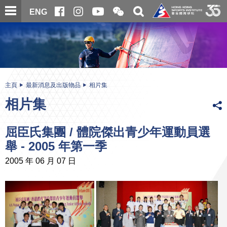
跳
開
開
ENG
至
合
關
微
主
主
搜
信
內
内
尋
二
容
容
維
碼
開
始
主頁
最新消息及出版物品
相片集
相片集
屈臣氏集團 / 體院傑出青少年運動員選
舉 - 2005 年第一季
2005 年 06 月 07 日