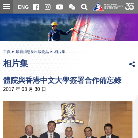
跳
開
開
ENG
至
合
關
微
主
主
搜
信
內
内
尋
二
容
容
維
碼
開
始
主頁
最新消息及出版物品
相片集
相片集
體院與香港中文大學簽署合作備忘錄
2017 年 03 月 30 日