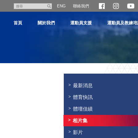
跳
聯絡我們
搜
ENG
至
尋
主
首頁
關於我們
運動員支援
運動員及教練培
內
容
主
内
容
最新消息
開
始
體育快訊
體壇佳績
相片集
影片