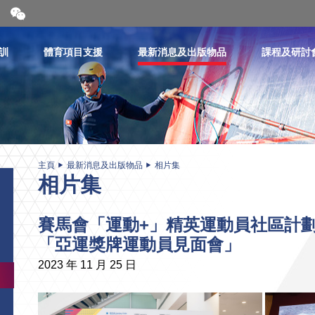
開
合
微
信
訓
體育項目支援
最新消息及出版物品
課程及研討
二
維
碼
主頁
最新消息及出版物品
相片集
相片集
賽馬會「運動+」精英運動員社區計
「亞運獎牌運動員見面會」
2023 年 11 月 25 日