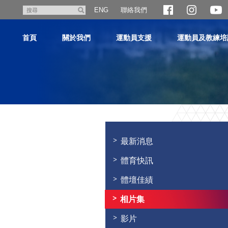
跳
聯絡我們
搜
ENG
至
尋
主
首頁
關於我們
運動員支援
運動員及教練培
內
容
主
内
容
最新消息
開
始
體育快訊
體壇佳績
相片集
影片