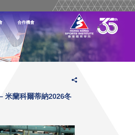
會
合作機會
 米蘭科爾蒂納2026冬