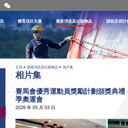
開
合
微
信
訓
體育項目支援
最新消息及出版物品
課程及研討
二
維
碼
主頁
最新消息及出版物品
相片集
相片集
賽馬會優秀運動員獎勵計劃頒獎典禮 –
季奧運會
2026 年 05 月 03 日