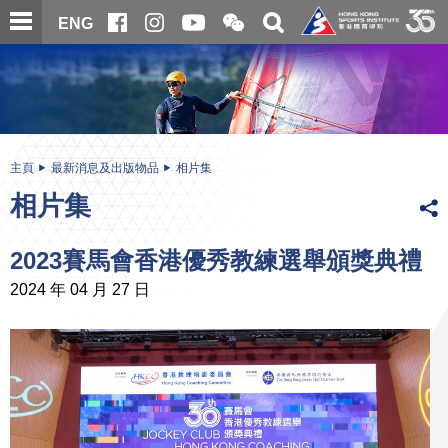
跳
開
開
ENG
至
合
關
微
主
主
搜
信
內
内
尋
二
容
容
維
碼
開
始
主頁
最新消息及出版物品
相片集
相片集
2023賽馬會香港優秀教練選舉頒獎典禮
2024 年 04 月 27 日