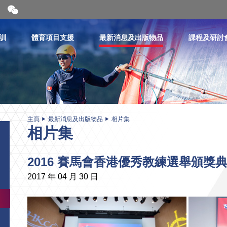
開
合
微
信
訓
體育項目支援
最新消息及出版物品
課程及研討
二
維
碼
主頁
最新消息及出版物品
相片集
相片集
2016 賽馬會香港優秀教練選舉頒獎
2017 年 04 月 30 日