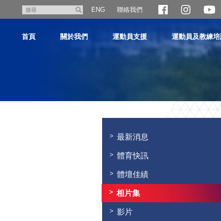
跳
聯絡我們
搜
ENG
至
尋
主
首頁
關於我們
運動員支援
運動員及教練培
內
容
主
内
容
最新消息
開
始
體育快訊
體壇佳績
相片集
影片