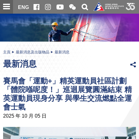
跳
開
開
ENG
至
合
關
微
主
主
搜
信
內
内
尋
二
容
容
維
碼
開
始
主頁
最新消息及出版物品
最新消息
最新消息
賽馬會「運動+」精英運動員社區計劃
「體院喺呢度！」巡迴展覽圓滿結束 精
英運動員現身分享 與學生交流燃點全運
會士氣
2025 年 10 月 05 日