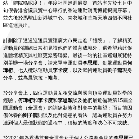
站「體院喺呢度！」年度社區巡迴展覽，首站率先於七月中
旬假香港會議展覽中心舉行的香港運動消閒博覽揭開序幕，
並先後於馬鞍山新港城中心、青衣城和荃新天地四個不同社
區巡迴展出。
計劃除了透過巡迴展覽讓廣大市民走進「體院」，了解精英
運動員的訓練日常和見證他們的體育成就外，還希望藉此促
進體壇精英與社區更緊密聯繫。最後一站的社區巡迴展覽特
別舉辦一場分享會，請來單車運動員
李思穎
、劍擊運動員
何
瑋桁
、七人欖球運動員
李卡度
，以及武術運動員
劉子龍
現身
分享，並為展覽拉下帷幕。
於分享會上，四位運動員互相交流與國內頂尖運動員對壘的
經驗，
何瑋桁
和
李卡度
和
李思穎
談及他們最近備戰第15屆全
國運動會（全運會）的訓練狀態和對賽事的期望；而目前因
傷休養的
劉子龍
則談及他對傷患的看法，認為運動員在努力
達到個人最佳狀態的過程中，積極的態度和決心不可或缺。
於2021年為香港首奪全運會女子個人公路賽金牌的
李思穎
已