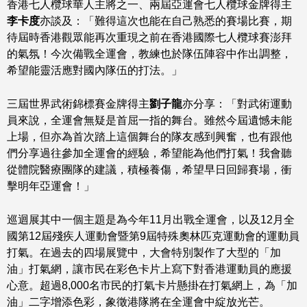
香港七人欖球華人主將之一、兩屆亞運會七人欖球金牌得主
李卡度
亦談及：「難得這次也能在自己熟悉的賽場比賽，期
待屆時香港觀眾能再次重現之前在香港國際七人欖球賽澎拜
的氣氛！今次備戰全運會，教練也於隊伍陣容中作出調整，
希望能靈活應對國內隊伍的打法。」
三屆世界武術錦標賽金牌得主
劉子龍
亦分享：「對武術運動
員來說，全運會無疑是首屈一指的舞台。雖然今屆遺憾未能
上場，但亦為首次踏上這個舞台的隊友感到興奮，也有跟他
們分享過往參加全運會的經驗，希望能為他們打氣！我會聽
從體院醫療團隊的建議，積極養傷，希望早日回歸賽場，衝
擊明年亞運會！」
巡迴展其中一個主題是為今年11月出戰全運會，以及12月全
國第12屆殘疾人運動會暨第9屆特殊奧林匹克運動會的運動員
打氣。在過去的四場展覽中，大會特別製作了大型的「加
油」打氣網，讓市民在彩色卡片上寫下對香港運動員的應援
心意。超過8,000名市民的打氣卡片懸掛在打氣網上，為「加
油」二字增添色彩，象徵港隊將在全運會中綻放光芒。