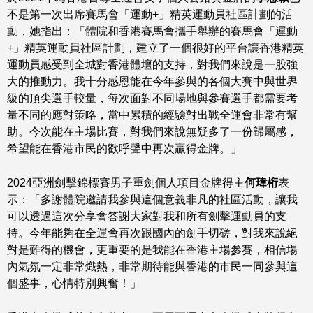
不是第一次出席賽馬會「運動+」精英運動員社區計劃的活
動，她指出：「體院和香港賽馬會攜手舉辦的賽馬會「運動
+」精英運動員社區計劃，建立了一個很好的平台讓香港精英
運動員感受到全城對香港體壇的支持，對我們來說是一股強
大的推動力。我十分感恩能在今年參與的各個大賽中與世界
級的頂尖選手較量，每次面對不同場地與參賽選手都需要考
量不同的應對策略，當中累積的經驗對出戰全運會非常有幫
助。今次能在主場比賽，對我們來說無疑多了一份歸屬感，
希望能在香港市民的歡呼聲中再次贏得金牌。」
2024亞洲劍擊錦標賽男子重劍個人項目金牌得主
何瑋桁
表
示：「多謝體院邀請我參與這個意義非凡的社區活動，讓我
可以透過這次分享會答謝大家對我和所有劍擊運動員的支
持。今年能夠在全運會再次跟國內的劍手切磋，對我來說絕
對是難得的機會，更重要的是我能在香港主場參賽，相信場
內氣氛一定非常熾熱，非常期待能與香港的市民一同參與這
個盛事，心情特別興奮！」