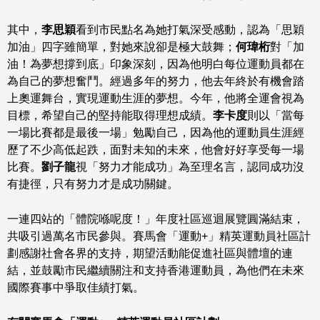
其中，
李思穎
看到市民點名為她打氣深受感動，認為「思穎
加油」四字雖簡單，對她來說卻是極大鼓舞；
何瑋桁
對「加
油！為夢想撐到底」印象深刻，因為他明白每位運動員都在
為自己的夢想奮鬥。經過多年的努力，他去年終於有機會踏
上奧運舞台，實現運動生涯的夢想。今年，他將全運會視為
目標，希望自己的堅持能取得理想成績。
李卡度
則以「當每
一場比賽都是最後一場」勉勵自己，因為他的運動員生涯經
歷了不少高低起跌，面對未知的未來，他會好好享受每一場
比賽。
劉子龍
視「努力才能成功」為至理名言，認同成功沒
有捷徑，只有努力才是成功關鍵。
一連四站的「體院喺呢度！」年度社區巡迴展覽圓滿結束，
共吸引過萬名市民參與。賽馬會「運動+」精英運動員社區計
劃感謝社會各界的支持，期望活動能促進社區與體壇的連
結，並鼓勵市民繼續關注和支持香港運動員，為他們在未來
國際賽事中爭取佳績打氣。