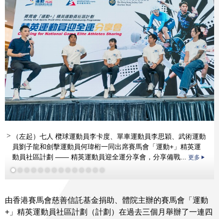
（左起）七人 欖球運動員李卡度、單車運動員李思穎、武術運動
員劉子龍和劍擊運動員何瑋桁一同出席賽馬會「運動+」精英運
動員社區計劃 —— 精英運動員迎全運分享會，分享備戰...
更多
更多
由香港賽馬會慈善信託基金捐助、體院主辦的賽馬會「運動
+」精英運動員社區計劃（計劃）在過去三個月舉辦了一連四