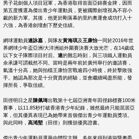
男子花劍個人項目冠軍，為香港取得首面亞錦賽金牌，因而
第五度獲選為傑出青少年運動員，更被國際劍壇視為不容小
覷的新力軍。其後，他更於剛落幕的里約奧運會成功打入十
六強，為香港劍壇創下歷史佳績。
網球運動員
連詠嘉
，與隊友
黃海琪
及
王康怡
一同於2016年世
界網球少年盃亞洲/大洋洲組外圍賽決賽大放光芒，在14歲或
以下女子隊際項目封后。
連
的難忘時刻，與三項鐵人運動員
余承謙可謂截然不同。當時是兩年前於廣州舉行的邀請賽，
氣溫十分高，她與拍檔王康怡苦戰逾四小時後，終於擊敗強
手。她認為那次是十分寶貴的經驗，並會繼續竭盡所能，發
揮所長，爭取佳績。
田徑明日之星
陳佩琦
出戰第十七屆亞洲青年田徑錦標賽100米
賽事，以11.85秒打破香港青少年紀錄，雖然最終只能屈居亞
軍，但其優異表現已為她帶來首個傑出青少年運動員獎項。
與此同時，
高澔塱
（田徑）則獲頒優異證書。
傑出青少年運動員選舉由體院主辦，多年來得到港協暨奧委