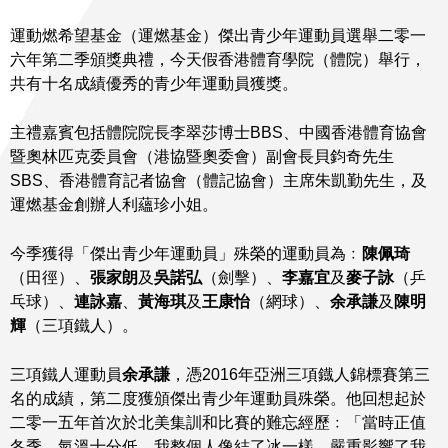
運動燃希望基金（運燃基金）傑出青少年運動員選舉二零一
六年第二季頒獎典禮，今天假香港體育學院（體院）舉行，
共有十名成績優秀的青少年運動員獲獎。
主禮嘉賓包括體院院長李翠莎博士BBS、中國香港體育協會
暨奧林匹克委員會（港協暨奧委會）副會長貝鈞奇先生
SBS、香港體育記者協會（體記協會）主席朱凱勤先生，及
運燃基金創辦人利蘊珍小姐。
今季獲得「傑出青少年運動員」殊榮的運動員為﹕
陳佩琦
（田徑）、
張家朗
及
吳諾弘
（劍擊）、
李嘉宜
及
麥子詠
（乒
乓球）、
連詠嘉
、
黃海琪
及
王康怡
（網球）、
余承謙
及
陳明
輝
（三項鐵人）。
三項鐵人運動員
余承謙
，憑2016年亞洲三項鐡人錦標賽第三
名的成績，第二度獲頒傑出青少年運動員殊榮。他回想起於
二零一五年首次於北美集訓和比賽的難忘經歷﹕「當時正值
冬季，氣溫十分低，我整個人像結了冰一樣，嚴重影響了我