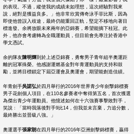
的表現。不過，縱使我的成績未如理想，這次經驗對我來
說，絕對是獲益良多。」他非常欣賞傳奇泳手菲比斯，因為
即使他曾誤入歧途，最終仍能重回正軌，堅定不移地向著目
標進發。余將放眼未來兩年的亞錦賽，希望能摘下桂冠。此
外，他亦會考慮轉為全職運動員，但目前會先專注於香港中
學文憑試。
余的隊友
陳明輝
則於上述亞錦賽，勇奪男子青年組半奧運距
離的冠軍殊榮。他感謝運燃基金對年青運動員的支持和鼓
勵，並將目標鎖定下屆亞運會及奧運會，期望能創造佳績。
年青劍手
吳諾弘
於四月舉行的2016年世界青少年劍撃錦標賽
男子花劍個人項目，在110名參賽者中奪得第五名，首次獲選
為傑出青少年運動員。他憶述如何在十六強賽事擊敗對手，
笑說﹕「當時我落後對手9比14，但我並未言棄，力追分數，
最終勝出並晉級八強。」
奧運選手
張家朗
在四月舉行的2016年亞洲劍擊錦標賽，贏得