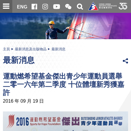
跳
開
開
ENG
至
合
關
微
主
主
搜
信
內
内
尋
二
容
容
維
碼
開
始
主頁
最新消息及出版物品
最新消息
最新消息
運動燃希望基金傑出青少年運動員選舉
二零一六年第二季度 十位體壇新秀獲嘉
許
2016 年 09 月 19 日