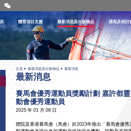
開
合
微
信
訓
體育項目支援
最新消息及出版物品
課程及研討
二
維
碼
主頁
最新消息及出版物品
最新消息
最新消息
賽馬會優秀運動員獎勵計劃 嘉許都靈 
動會優秀運動員
2025 年 01 月 08 日
體院及香港賽馬會（馬會）於2023年推出「賽馬會優