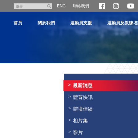
跳
聯絡我們
搜
ENG
至
尋
主
首頁
關於我們
運動員支援
運動員及教練培
內
容
主
内
容
最新消息
開
始
體育快訊
體壇佳績
相片集
影片