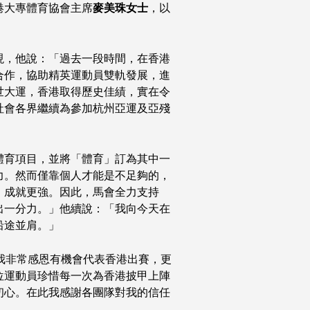
港大專體育協會主席
麥美珠女士
，以
現，他說：「過去一段時間，在香港
合作，協助精英運動員雙軌發展，進
世大運，香港取得歷史佳績，實在令
社會各界繼續為參加杭州亞運及亞殘
體育項目，並將「體育」訂為其中一
力。然而僅靠個人才能是不足夠的，
，成就更強。因此，馬會全力支持
出一分力。」他續說：「我向今天在
沿途並肩。」
我非常感恩有機會代表香港出賽，更
位運動員珍惜每一次為香港披甲上陣
初心。在此我感謝各團隊對我的信任