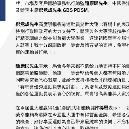
牌、市場及客戶體驗事務執行總監
甄康民先生
、中國香
及體院主席
鄧竟成先生
GBS PDSM
。
鄧竟成先生
高度讚揚香港運動員於世大運比賽場上的表
特別行政區政府的大力支持下，體院與各大專院校攜手
行精英訓練之餘亦能兼顧大學學業，適逢祖國舉辦今屆
人鼓舞！我十分感謝政府、馬會及體育界的支持，希望
運的運動員打氣！」
甄康民先生
表示，馬會多年來都不遺餘力地支持不同的
個慈善策略範疇。他說：「馬會堅信每個人都有無限潛
同時亦需要悉心栽培，並給予支持和機會才能發揮所長
『賽馬會優秀運動員獎勵計劃』，為培育及鼓勵運動員
座的各位運動員表示衷心的祝賀。馬會很高興能與大家
在今屆世大運贏得1金1銅的武術運動員
許得恩
表示﹕「
榮幸能夠為港隊在今屆世大運中奪得首面金牌。希望各
的機會，好好享受運動為自己帶來最純粹的快樂，不忘
和支持，讓我們可以專心比賽，取得佳績。」