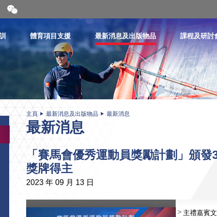
開
合
微
信
訓
體育項目支援
最新消息及出版物品
課程及研討
二
維
碼
主頁
最新消息及出版物品
最新消息
最新消息
「賽馬會優秀運動員獎勵計劃」頒發3
獎牌得主
2023 年 09 月 13 日
主禮嘉賓文