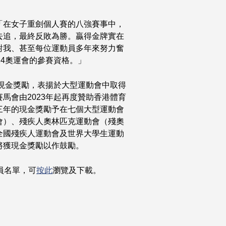
「在女子重劍個人賽的八強賽事中，
去追，最終反敗為勝。贏得金牌實在
對我、甚至每位運動員多年來努力奮
24奧運會的參賽資格。」
過現金獎勵，表揚於大型運動會中取得
馬會由2023年起再度贊助香港體育
三年的現金獎勵予在七個大型運動會
會）、殘疾人奧林匹克運動會（殘奧
全國殘疾人運動會及世界大學生運動
將獲現金獎勵以作鼓勵。
員名單，可
按此
瀏覽及下載。