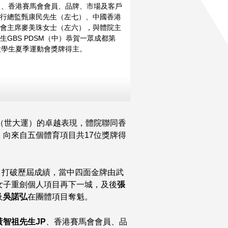
）、香港賽馬會會員、品牌、市場及客戶
更多
更多
行總監甄康民先生（左七）、中國香港
會主席麥美珠女士（左六），與體院主
生GBS PDSM（中）恭賀一眾成都第
大學生夏季運動會獎牌得主。
（世大運）的卓越表現，體院聯同香
向來自五個體育項目共17位獎牌得
牌，打破歷屆成績，當中四面金牌由武
女子重劍個人項目再下一城，及後
張
及
吳諾弘
在團體項目奪魁。
黃智祖先生
JP
、香港賽馬會會員、品