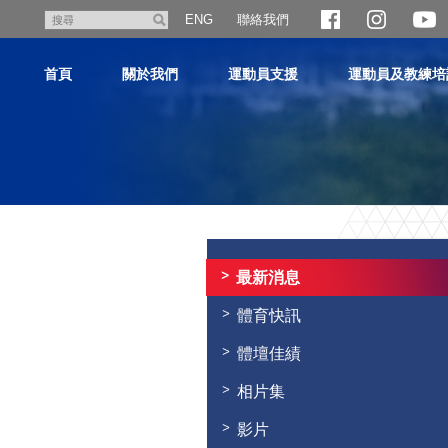
跳
聯絡我們
搜
ENG
至
尋
主
首頁
關於我們
運動員支援
運動員及教練培
內
容
主
内
容
最新消息
開
始
體育快訊
體壇佳績
相片集
影片