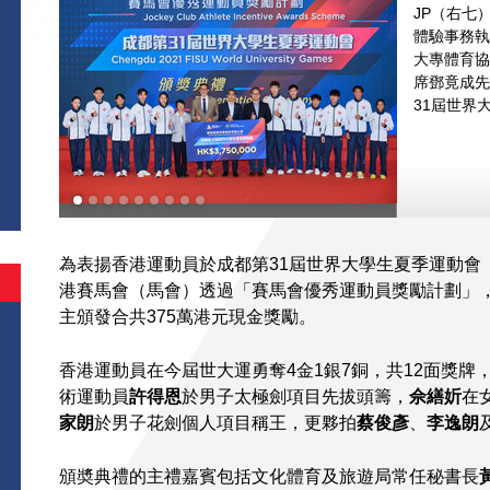
JP（右七
體驗事務執
大專體育協
席鄧竟成先
31屆世界
為表揚香港運動員於成都第31屆世界大學生夏季運動會
港賽馬會（馬會）透過「賽馬會優秀運動員獎勵計劃」，
主頒發合共375萬港元現金獎勵。
香港運動員在今屆世大運勇奪4金1銀7銅，共12面獎
術運動員
許得恩
於男子太極劍項目先拔頭籌，
佘繕妡
在
家朗
於男子花劍個人項目稱王，更夥拍
蔡俊彥
、
李逸朗
頒奬典禮的主禮嘉賓包括文化體育及旅遊局常任秘書長