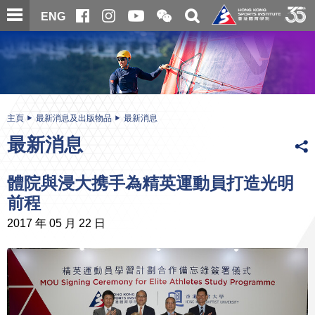
跳
開
開
ENG
至
合
關
微
主
主
搜
信
內
内
尋
二
容
容
維
碼
開
始
主頁
最新消息及出版物品
最新消息
最新消息
體院與浸大携手為精英運動員打造光明
前程
2017 年 05 月 22 日