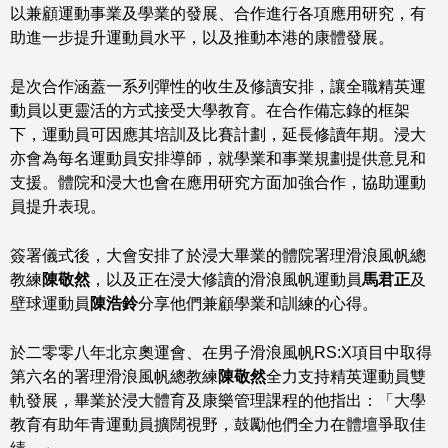
以兼顧運動事業及學業的發展、合作進行各項應用研究，有
助進一步提升運動員水平，以及推動本港的康體發展。
是次合作涵蓋一系列彈性的收生及修讀安排，讓全職精英運
動員以更靈活的方式接受大學教育。在合作備忘錄的框架
下，運動員可因應其培訓及比賽計劃，延長修讀年期。浸大
亦會為每名運動員安排導師，就學業和事業規劃提供意見和
支援。體院和浸大也會在應用研究方面加強合作，協助運動
員提升表現。
簽署儀式後，大會安排了於浸大畢業的體院署理滑浪風帆總
教練
陳敬然
，以及正在浸大修讀的滑浪風帆運動員
馬君正
及
壁球運動員
陳浩鈴
分享他們兼顧學業和訓練的心得。
於二零零八年北京奧運會、在男子滑浪風帆RS:X項目中取得
第六名的署理滑浪風帆總教練
陳敬然
全力支持精英運動員雙
軌發展，畢業於浸大體育及康樂管理課程的他指出：「大學
教育有助年青運動員擴闊視野，鼓勵他們全力在體壇爭取佳