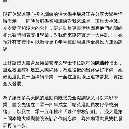
績。」
現正休學以專心投入訓練的浸大學生
馬君正
在分享大學生活
時表示：「同時兼顧學業和訓練對我來說是一項重大挑戰。
今次體院和浸大的合作，讓運動員更靈活地因應他們的訓練
和比賽時間表安排學業，對我們來說確實是一大喜訊！」她
預計有關安排可以激發更多年青運動員選擇全身投入運動訓
練。
正修讀浸大體育及康樂管理文學士學位課程的
陳浩鈴
指出，
重返校園有利建立人際網絡，為退役後的出路做好準備。她
鼓勵運動員一面繼續學業，一面在運動場上追求夢想，實踐
全人發展。
為了讓更多具天賦的運動員既接受全職訓練又可以兼顧學
業，體院先後在二零一四年成立「精英運動員友好學校網
絡」，以及在二零一五年推出「夥伴學校計劃」。浸大是第
三間本地大學與體院簽訂合作備忘錄，為推動運動員雙軌發
展再進一步。