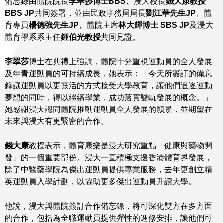
備忘錄由體院院長
李翠莎博士
BBS
、
浸大校長
錢大康教授
BBS JP
共同簽署，並由民政事務局局長
劉江華先生
JP
、體
育專員
楊德強先生
JP
、
體院主席
林大輝博士
SBS JP
及浸大
體育學系系主任
鍾伯光教授
共同見證。
李翠莎
博士在典禮上強調，體院十分重視運動員的全人發展
及年青運動員的可持續成長，她表示：「今天所簽訂的備忘
錄讓運動員以更靈活的方式接受大學教育，讓他們追逐運動
夢想的同時，得以繼續學業，成功落實雙軌發展的概念。」
她感謝浸大認同體院推動運動員全人發展的願景，並期望在
未來與浸大有更緊密的合作。
錢大康
教授表示，體育康樂是浸大研究重點「健康與藥物開
發」的一個重要部份。浸大一直積極支援香港體育界發展，
除了中醫藥學院為傑出運動員提供專業服務，去年更創立精
英運動員入學計劃，以協助更多傑出運動員升讀大學。
他說，浸大與體院簽訂合作備忘錄，將可深化雙方在多方面
的合作，包括為全職運動員提供彈性的進修安排，讓他們可