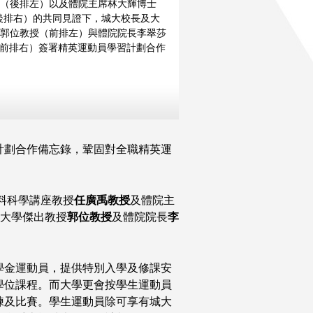
（後排左）以及體院主席林大輝博士
P（後排右）的共同見證下，城大校長及大
郭位教授（前排左）與體院院長李翠莎
（前排右）簽署精英運動員學習計劃合作
計劃合作備忘錄，鞏固對全職精英運
料科學講座教授
任廣禹教授
及體院主
大學傑出教授
郭位教授
及體院院長
李
學金運動員，提供特別入學及修課安
學位課程。而大學更會按學生運動員
練及比賽。學生運動員除可享有城大