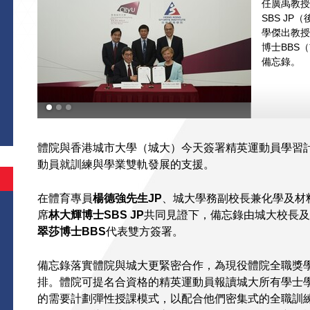
任廣禹教授
SBS J
學傑出教授
博士BBS
備忘錄。
體院與香港城市大學（城大）今天簽署精英運動員學習
動員就訓練與學業雙軌發展的支援。
在體育專員
楊德強先
生
JP
、城大學務副校長兼化學及材
席
林大輝博士
SBS JP
共同見證下，備忘錄由城大校長及
翠莎博士
BBS
代表雙方簽署。
備忘錄落實體院與城大更緊密合作，為現役體院全職獎
排。體院可提名合資格的精英運動員報讀城大所有學士
的需要計劃彈性授課模式，以配合他們密集式的全職訓