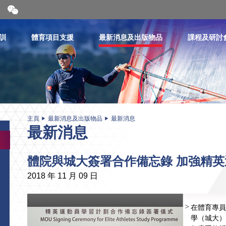
開
合
微
信
訓
體育項目支援
最新消息及出版物品
課程及研討
二
維
碼
主頁
最新消息及出版物品
最新消息
最新消息
體院與城大簽署合作備忘錄 加強精
2018 年 11 月 09 日
在體育專員
學（城大）