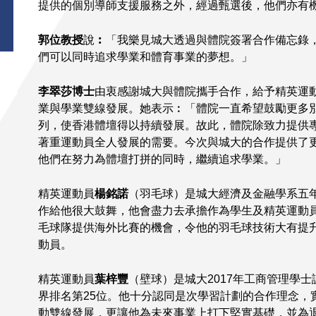
提供的個別導師支援服務之外，經過甄選後，他們亦有
郭位教授
說
︰
「我樂見城大透過與體院簽署合作備忘錄
們可以同時追求學業和體育事業的夢想。」
李翠莎博士
由衷感謝城大與體院攜手合作，給予精英運
業與學業雙線發展。她表示︰「體院一直希望鼓勵更多
列，使香港體壇得以持續發展。故此，體院除致力提供
著重運動員全人發展的需要。今次與城大的合作提供了
他們在努力為體壇打拼的同時，繼續追求學業。」
精英運動員
楊銘諾
（羽毛球）是城大經濟及金融學系五
作給他很大鼓舞，他會盡力去承擔作為學生及精英運動
毛球隊提供海外比賽的機會，令他的羽毛球技術大有提
動員。
精英運動員
葉梓豐
（壁球）是城大2017年工商管理學
界排名第25位。他十分認同是次學習計劃的合作理念，
動雙線發展，更讓他為未來事業上打下堅實基礎，並為