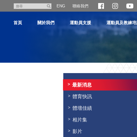
跳
聯絡我們
搜
ENG
至
尋
主
首頁
關於我們
運動員支援
運動員及教練培
內
容
主
内
容
最新消息
開
始
體育快訊
體壇佳績
相片集
影片