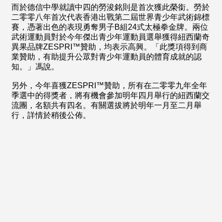
而於德信中學就讀中四的勞浚銘則是首次獲此榮銜。勞於
二零零八年首次代表香港出戰第二屆世界青少年武術錦標
賽，憑著出色的表現勇奪男子B組24式太極拳金牌。兩位
武術運動員對於今年傑出青少年運動員選舉獲得紐西蘭奇
異果品牌ZESPRI™贊助，均表示高興。「此獎項得到商
業贊助，有助提升公眾對青少年運動員的體育成就的認
知。」馮說。
另外，今年喜獲ZESPRI™贊助，所有在二零零九年全年
季選中的得獎者，將有機會參加明年四月舉行的紐西蘭交
流團，名額共有四名。有關選拔將於明年一月至二月舉
行，詳情於稍後公佈。