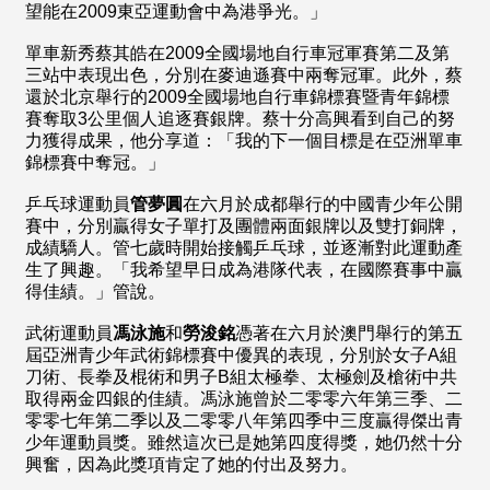
望能在2009東亞運動會中為港爭光。」
單車新秀蔡其皓在2009全國場地自行車冠軍賽第二及第
三站中表現出色，分別在麥迪遜賽中兩奪冠軍。此外，蔡
還於北京舉行的2009全國場地自行車錦標賽暨青年錦標
賽奪取3公里個人追逐賽銀牌。蔡十分高興看到自己的努
力獲得成果，他分享道：「我的下一個目標是在亞洲單車
錦標賽中奪冠。」
乒乓球運動員
管夢圓
在六月於成都舉行的中國青少年公開
賽中，分別贏得女子單打及團體兩面銀牌以及雙打銅牌，
成績驕人。管七歲時開始接觸乒乓球，並逐漸對此運動產
生了興趣。「我希望早日成為港隊代表，在國際賽事中贏
得佳績。」管說。
武術運動員
馮泳施
和
勞浚銘
憑著在六月於澳門舉行的第五
屆亞洲青少年武術錦標賽中優異的表現，分別於女子A組
刀術、長拳及棍術和男子B組太極拳、太極劍及槍術中共
取得兩金四銀的佳績。馮泳施曾於二零零六年第三季、二
零零七年第二季以及二零零八年第四季中三度贏得傑出青
少年運動員獎。雖然這次已是她第四度得獎，她仍然十分
興奮，因為此獎項肯定了她的付出及努力。