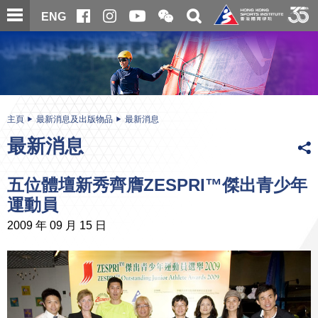
跳
開
開
ENG
至
合
關
微
主
主
搜
信
內
内
尋
二
容
容
維
碼
開
始
主頁
最新消息及出版物品
最新消息
最新消息
五位體壇新秀齊膺ZESPRI™傑出青少年
運動員
2009 年 09 月 15 日