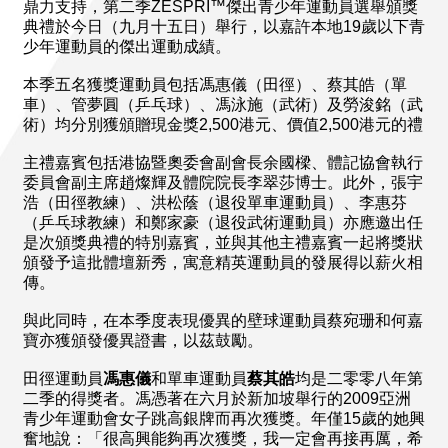
鼎力支持，第二季ZESPRI™傑出青少年運動員選舉頒獎
典禮於今日（九月十五日）舉行，以嘉許本地19歲以下青
少年運動員的傑出運動成績。
本季五名獲獎運動員包括馮惠儀（田徑）、蔡其皓（單
車）、管夢圓（乒乓球）、馮泳施（武術）及勞浚銘（武
術）均分別獲頒贈現金獎2,500港元、價值2,500港元的禮
主禮嘉賓包括港協暨奧委會副會長余國樑、體記協會執行
委員會副主席趙燦輝及體院院長李翠莎博士。此外，張宇
浩（田徑教練）、洪松蔭（退役單車運動員）、李惠芬
（乒乓球教練）和鄭家豪（退役武術運動員）亦應邀出任
是次頒獎典禮的特別嘉賓，並與其他主禮嘉賓一起將獎狀
頒發予這批體壇新秀，寓意精英運動員的發展得以薪火相
傳。
與此同時，在本季度表現優異的壁球運動員蔡宛珊和何嘉
寶亦獲頒發優異證書，以茲鼓勵。
田徑運動員
馮惠儀
和單車運動員
蔡其皓
均是二零零八年第
二季的得獎者。馮憑著在六月於新加坡舉行的2009亞洲
青少年運動會女子跳高銀牌而再次獲獎。年僅15歲的她興
奮地說：「很高興能夠再次獲獎，我一定會再接再厲，希